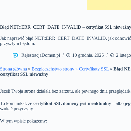
Błąd NET::ERR_CERT_DATE_INVALID – certyfikat SSL nieważn
Jak naprawić błąd NET::ERR_CERT_DATE_INVALID, jak odnowić certy
przyszłym błędom.
RejestracjaDomen.pl
10 grudnia, 2025
2 luteg
Strona główna
»
Bezpieczeństwo strony
»
Certyfikaty SSL
»
Błąd N
certyfikat SSL nieważny
Jeżeli Twoja strona działała bez zarzutu, ale pewnego dnia przeglą
To komunikat, że
certyfikat SSL domeny jest nieaktualny
– albo jeg
szukać przyczyny.
W tym wpisie pokażemy: