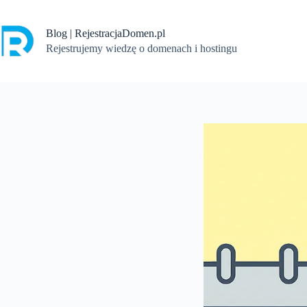
Przejdź
do
treści
Blog | RejestracjaDomen.pl
Rejestrujemy wiedzę o domenach i hostingu