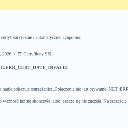
y
fikat ręcznie i automatyczne, i zapobiec
o, 2026
Certyfikaty SSL
ET::ERR_CERT_DATE_INVALID –
darka nagle pokazuje ostrzeżenie: „Połączenie nie jest prywatne. NE
o ważność już się skończyła, albo jeszcze się nie zaczęła. Na szczęście