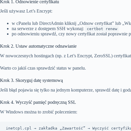
Krok 1. Odnowienie certyfikatu
Jeśli używasz Let’s Encrypt:
w cPanelu lub DirectAdmin kliknij „Odnow certyfikat” lub „W
na serwerze z dostępem SSH wykonaj:
certbot renew
po odnowieniu sprawdź, czy nowy certyfikat został poprawnie 
Krok 2. Ustaw automatyczne odnawianie
W nowoczesnych hostingach (np. z Let’s Encrypt, ZeroSSL) certyfikat 
Warto co jakiś czas sprawdzić status w panelu.
Krok 3. Skoryguj datę systemową
Jeśli błąd pojawia się tylko na jednym komputerze, sprawdź datę i g
Krok 4. Wyczyść pamięć podręczną SSL
W Windows można to zrobić poleceniem:
inetcpl.cpl → zakładka „Zawartość” → Wyczyść certyfik