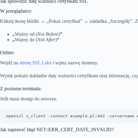
Jak sprawdzić datę ważności certyfikatu SSL
W przeglądarce:
Kliknij ikonę kłódki → „Pokaż certyfikat” → zakładka „Szczegóły”. Z
„
Ważny od (
Not Before
)
”
„
Ważny do (
Not After
)
”
Online:
Wejdź na
stronę SSL Labs
i wpisz nazwę domeny.
Wynik pokaże dokładne daty ważności certyfikatu oraz informację, czy 
Z poziomu terminala:
Jeśli masz dostęp do serwera:
openssl s_client -connect example.pl:443 -servername 
Jak naprawić błąd NET::ERR_CERT_DATE_INVALID?