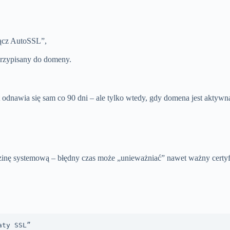
łącz AutoSSL”,
przypisany do domeny.
odnawia się sam co 90 dni – ale tylko wtedy, gdy domena jest aktywna 
odzinę systemową – błędny czas może „unieważniać” nawet ważny certyf
aty SSL”