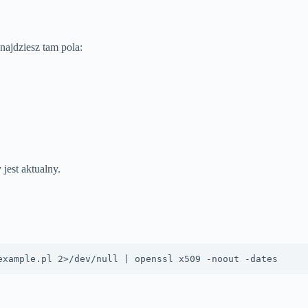
najdziesz tam pola:
jest aktualny.
example.pl 2>/dev/null | openssl x509 -noout -dates