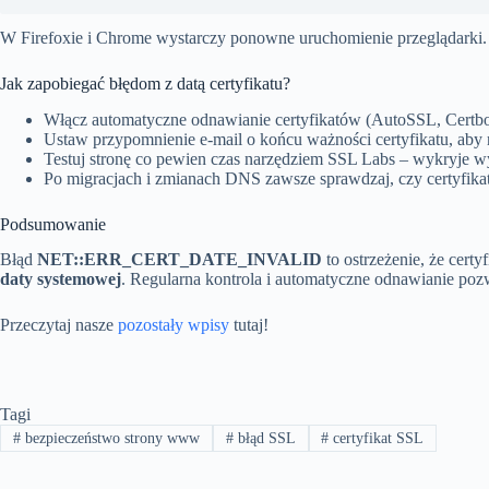
W Firefoxie i Chrome wystarczy ponowne uruchomienie przeglądarki.
Jak zapobiegać błędom z datą certyfikatu?
Włącz automatyczne odnawianie certyfikatów (AutoSSL, Certbo
Ustaw przypomnienie e-mail o końcu ważności certyfikatu, aby 
Testuj stronę co pewien czas narzędziem SSL Labs – wykryje w
Po migracjach i zmianach DNS zawsze sprawdzaj, czy certyfikat 
Podsumowanie
Błąd
NET::ERR_CERT_DATE_INVALID
to ostrzeżenie, że cert
daty systemowej
. Regularna kontrola i automatyczne odnawianie poz
Przeczytaj nasze
pozostały wpisy
tutaj!
Tagi
#
bezpieczeństwo strony www
#
błąd SSL
#
certyfikat SSL