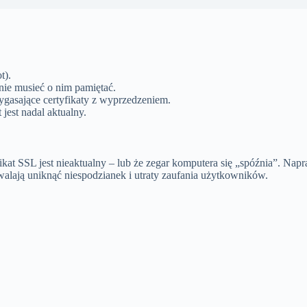
t).
nie musieć o nim pamiętać.
ygasające certyfikaty z wyprzedzeniem.
jest nadal aktualny.
yfikat SSL jest nieaktualny – lub że zegar komputera się „spóźnia”. Na
walają uniknąć niespodzianek i utraty zaufania użytkowników.