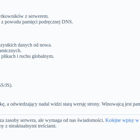
żytkowników z serwerem.
t z powodu pamięci podręcznej DNS.
szystkich danych od nowa.
namicznych.
plikach i ruchu globalnym.
S/JS).
 a odwiedzający nadal widzi starą wersję strony. Winowajcą jest pami
zędza zasoby serwera, ale wymaga od nas świadomości.
Kolejne wpisy w n
 z nieaktualnymi treściami.