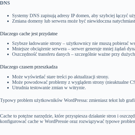
DNS
Systemy DNS zapisują adresy IP domen, aby szybciej łączyć u
Zmiana domeny lub serwera może być niewidoczna natychmias
Dlaczego cache jest przydatne
Szybsze ładowanie strony – użytkownicy nie muszą pobierać w
Mniejsze obciążenie serwera – serwer generuje mniej żądań dy
Oszczędność transferu danych – szczególnie ważne przy dużych 
Dlaczego czasem przeszkadza
Może wyświetlać stare treści po aktualizacji strony.
Może powodować problemy z wyglądem strony (nieaktualne CS
Utrudnia testowanie zmian w witrynie.
Typowy problem użytkowników WordPressa: zmieniasz tekst lub grafikę,
Cache to potężne narzędzie, które przyspiesza działanie stron i oszc
konfigurować cache w WordPressie oraz rozwiązywać typowe problemy