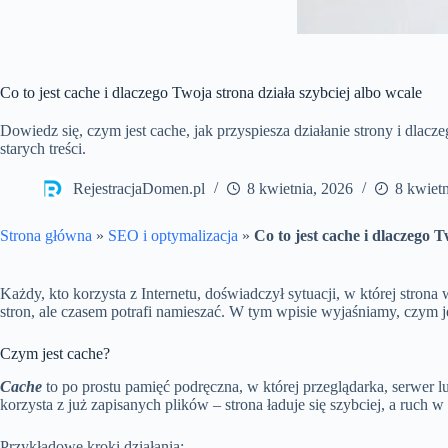
Co to jest cache i dlaczego Twoja strona działa szybciej albo wcale
Dowiedz się, czym jest cache, jak przyspiesza działanie strony i dl
starych treści.
RejestracjaDomen.pl
8 kwietnia, 2026
8 kwietn
Strona główna
»
SEO i optymalizacja
»
Co to jest cache i dlaczego T
Każdy, kto korzysta z Internetu, doświadczył sytuacji, w której stro
stron, ale czasem potrafi namieszać. W tym wpisie wyjaśniamy, czym je
Czym jest cache?
Cache
to po prostu pamięć podręczna, w której przeglądarka, serwer
korzysta z już zapisanych plików – strona ładuje się szybciej, a ruch w 
Przykładowe kroki działania: