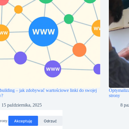
building – jak zdobywać wartościowe linki do swojej
Optymaliza
y?
strony
15 października, 2025
8 pa
Akceptuję
Odrzuć
rony.
y przez
CreativeThemes