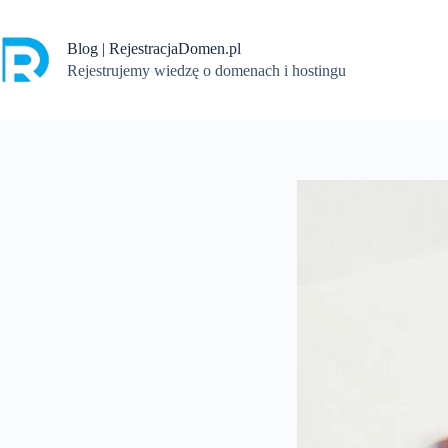
Przejdź
do
treści
Blog | RejestracjaDomen.pl
Rejestrujemy wiedzę o domenach i hostingu