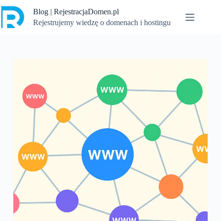
Przejdź
Blog | RejestracjaDomen.pl
do
treści
Rejestrujemy wiedzę o domenach i hostingu