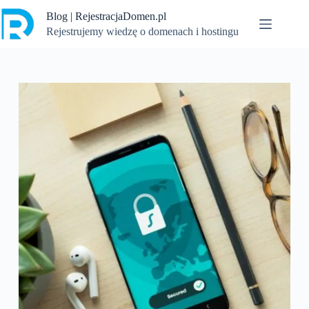
Przejdź
Blog | RejestracjaDomen.pl
do
treści
Rejestrujemy wiedzę o domenach i hostingu