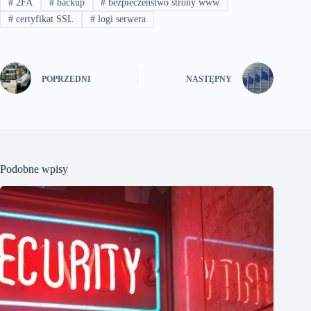
#
2FA
#
backup
#
bezpieczeństwo strony www
#
certyfikat SSL
#
logi serwera
POPRZEDNI
NASTĘPNY
Podobne wpisy