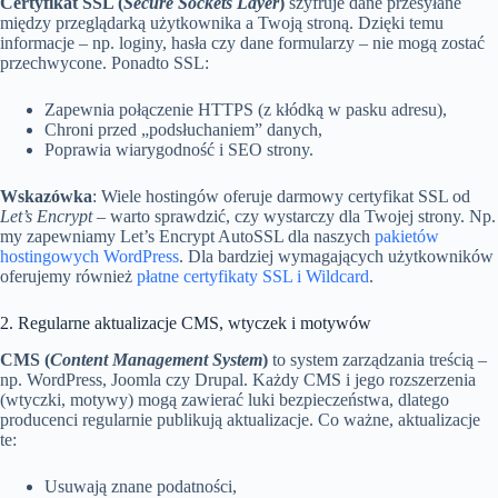
Certyfikat SSL (
Secure Sockets Layer
)
szyfruje dane przesyłane
między przeglądarką użytkownika a Twoją stroną. Dzięki temu
informacje – np. loginy, hasła czy dane formularzy – nie mogą zostać
przechwycone. Ponadto SSL:
Zapewnia połączenie HTTPS (z kłódką w pasku adresu),
Chroni przed „podsłuchaniem” danych,
Poprawia wiarygodność i SEO strony.
Wskazówka
: Wiele hostingów oferuje darmowy certyfikat SSL od
Let’s Encrypt
– warto sprawdzić, czy wystarczy dla Twojej strony. Np.
my zapewniamy Let’s Encrypt AutoSSL dla naszych
pakietów
hostingowych WordPress
. Dla bardziej wymagających użytkowników
oferujemy również
płatne certyfikaty SSL i Wildcard
.
2. Regularne aktualizacje CMS, wtyczek i motywów
CMS (
Content Management System
)
to system zarządzania treścią –
np. WordPress, Joomla czy Drupal. Każdy CMS i jego rozszerzenia
(wtyczki, motywy) mogą zawierać luki bezpieczeństwa, dlatego
producenci regularnie publikują aktualizacje. Co ważne, aktualizacje
te:
Usuwają znane podatności,