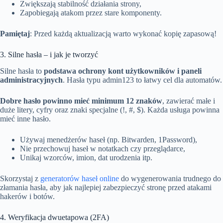
Zwiększają stabilność działania strony,
Zapobiegają atakom przez stare komponenty.
Pamiętaj
: Przed każdą aktualizacją warto wykonać kopię zapasową!
3. Silne hasła – i jak je tworzyć
Silne hasła to
podstawa ochrony kont użytkowników i paneli
administracyjnych
. Hasła typu admin123 to łatwy cel dla automatów.
Dobre hasło powinno mieć minimum 12 znaków
, zawierać małe i
duże litery, cyfry oraz znaki specjalne (!, #, $). Każda usługa powinna
mieć inne hasło.
Używaj menedżerów haseł (np. Bitwarden, 1Password),
Nie przechowuj haseł w notatkach czy przeglądarce,
Unikaj wzorców, imion, dat urodzenia itp.
Skorzystaj z
generatorów haseł online
do wygenerowania trudnego do
złamania hasła, aby jak najlepiej zabezpieczyć stronę przed atakami
hakerów i botów.
4. Weryfikacja dwuetapowa (2FA)