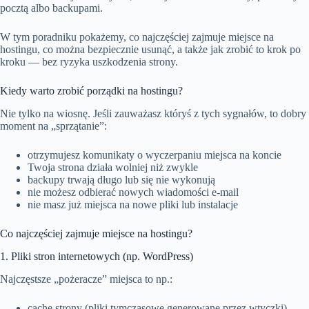
pocztą albo backupami.
W tym poradniku pokażemy, co najczęściej zajmuje miejsce na
hostingu, co można bezpiecznie usunąć, a także jak zrobić to krok po
kroku — bez ryzyka uszkodzenia strony.
Kiedy warto zrobić porządki na hostingu?
Nie tylko na wiosnę. Jeśli zauważasz któryś z tych sygnałów, to dobry
moment na „sprzątanie”:
otrzymujesz komunikaty o wyczerpaniu miejsca na koncie
Twoja strona działa wolniej niż zwykle
backupy trwają długo lub się nie wykonują
nie możesz odbierać nowych wiadomości e-mail
nie masz już miejsca na nowe pliki lub instalacje
Co najczęściej zajmuje miejsce na hostingu?
1. Pliki stron internetowych (np. WordPress)
Najczęstsze „pożeracze” miejsca to np.:
cache strony (pliki tymczasowe generowane przez wtyczki)