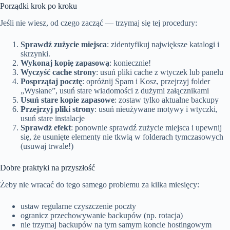
Porządki krok po kroku
Jeśli nie wiesz, od czego zacząć — trzymaj się tej procedury:
Sprawdź zużycie miejsca
: zidentyfikuj największe katalogi i
skrzynki.
Wykonaj kopię zapasową
: koniecznie!
Wyczyść cache strony
: usuń pliki cache z wtyczek lub panelu
Posprzątaj pocztę
: opróżnij Spam i Kosz, przejrzyj folder
„Wysłane”, usuń stare wiadomości z dużymi załącznikami
Usuń stare kopie zapasowe
: zostaw tylko aktualne backupy
Przejrzyj pliki strony
: usuń nieużywane motywy i wtyczki,
usuń stare instalacje
Sprawdź efekt
: ponownie sprawdź zużycie miejsca i upewnij
się, że usunięte elementy nie tkwią w folderach tymczasowych
(usuwaj trwale!)
Dobre praktyki na przyszłość
Żeby nie wracać do tego samego problemu za kilka miesięcy:
ustaw regularne czyszczenie poczty
ogranicz przechowywanie backupów (np. rotacja)
nie trzymaj backupów na tym samym koncie hostingowym