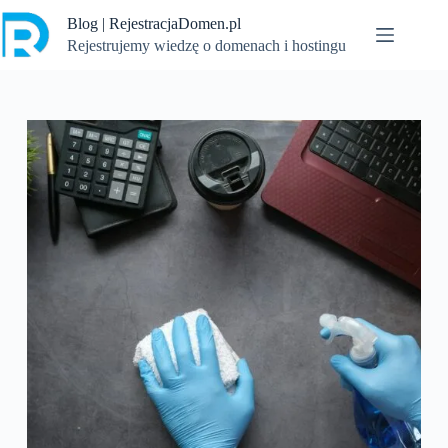
Przejdź
Blog | RejestracjaDomen.pl
do
treści
Rejestrujemy wiedzę o domenach i hostingu