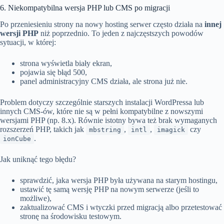
6. Niekompatybilna wersja PHP lub CMS po migracji
Po przeniesieniu strony na nowy hosting serwer często działa na
innej
wersji PHP
niż poprzednio. To jeden z najczęstszych powodów
sytuacji, w której:
strona wyświetla biały ekran,
pojawia się błąd 500,
panel administracyjny CMS działa, ale strona już nie.
Problem dotyczy szczególnie starszych instalacji WordPressa lub
innych CMS-ów, które nie są w pełni kompatybilne z nowszymi
wersjami PHP (np. 8.x). Równie istotny bywa też brak wymaganych
rozszerzeń PHP, takich jak
,
,
czy
mbstring
intl
imagick
.
ionCube
Jak uniknąć tego błędu?
sprawdzić, jaka wersja PHP była używana na starym hostingu,
ustawić tę samą wersję PHP na nowym serwerze (jeśli to
możliwe),
zaktualizować CMS i wtyczki przed migracją albo przetestować
stronę na środowisku testowym.