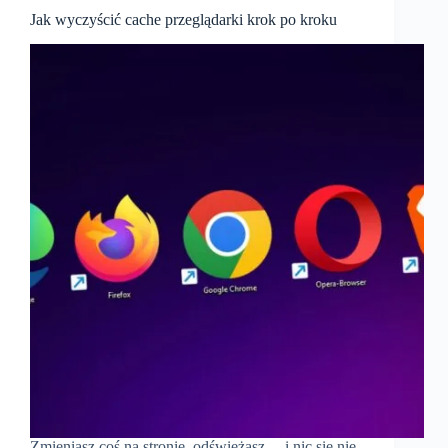
Jak wyczyścić cache przeglądarki krok po kroku
Zmieniasz coś na stronie, odświeżasz… i nic się nie