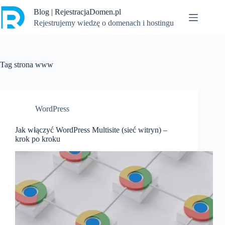
Przejdź
Blog | RejestracjaDomen.pl
do
treści
Rejestrujemy wiedzę o domenach i hostingu
Tag
strona www
WordPress
Jak włączyć WordPress Multisite (sieć witryn) –
krok po kroku