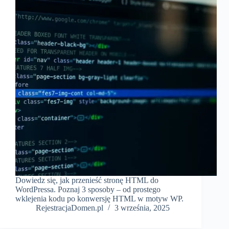
Dowiedz się, jak przenieść stronę HTML do
WordPressa. Poznaj 3 sposoby – od prostego
wklejenia kodu po konwersję HTML w motyw WP.
RejestracjaDomen.pl
3 września, 2025