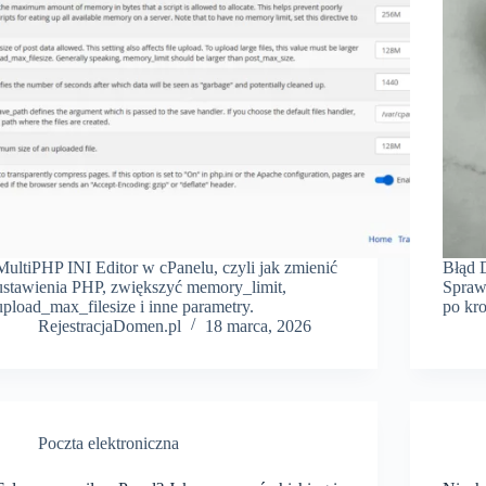
MultiPHP INI Editor w cPanelu, czyli jak zmienić
Błąd
ustawienia PHP, zwiększyć memory_limit,
Sprawd
upload_max_filesize i inne parametry.
po kr
RejestracjaDomen.pl
18 marca, 2026
Poczta elektroniczna