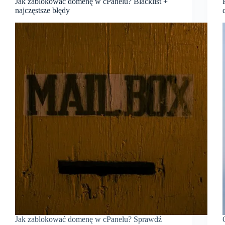
Jak zablokować domenę w cPanelu? Blacklist +
najczęstsze błędy
Jak zablokować domenę w cPanelu? Sprawdź