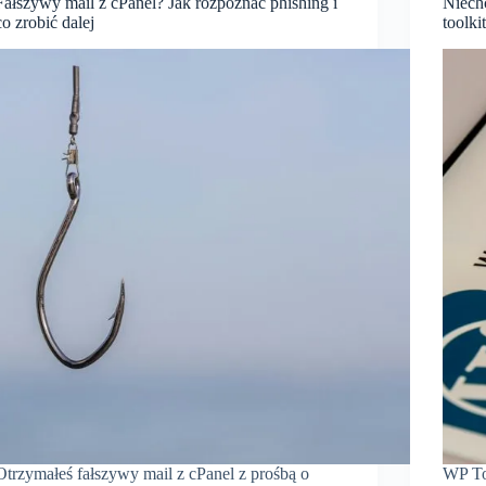
Fałszywy mail z cPanel? Jak rozpoznać phishing i
Niech
co zrobić dalej
toolki
Otrzymałeś fałszywy mail z cPanel z prośbą o
WP To