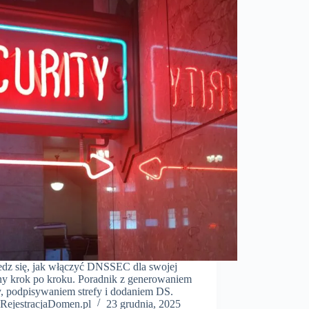
dz się, jak włączyć DNSSEC dla swojej
y krok po kroku. Poradnik z generowaniem
y, podpisywaniem strefy i dodaniem DS.
RejestracjaDomen.pl
23 grudnia, 2025