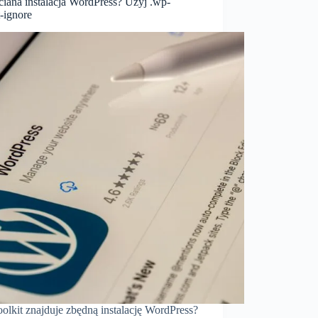
ciana instalacja WordPress? Użyj .wp-
t-ignore
olkit znajduje zbędną instalację WordPress?