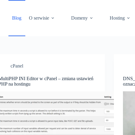
Blog
O serwisie
Domeny
Hosting
cPanel
MultiPHP INI Editor w cPanel – zmiana ustawień
DNS_
PHP na hostingu
oznacz